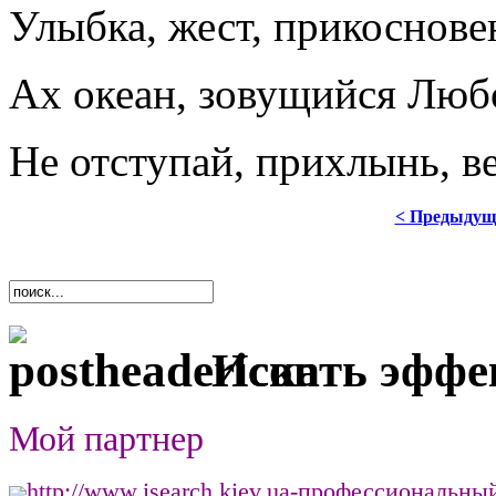
Улыбка, жест, прикосновень
Ах океан, зовущийся Люб
Не отступай, прихлынь, в
< Предыдущ
Искать эффе
Мой партнер
http://www.isearch.kiev.ua
-
профессиональный